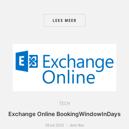
LEES MEER
TECH
Exchange Online BookingWindowInDays
28 juli 2022
door Bas