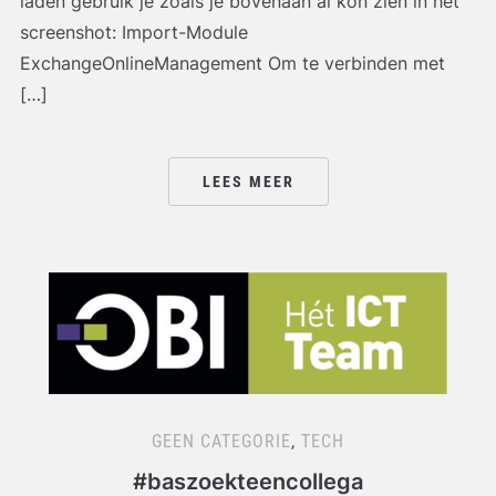
laden gebruik je zoals je bovenaan al kon zien in het
screenshot: Import-Module
ExchangeOnlineManagement Om te verbinden met
[…]
LEES MEER
GEEN CATEGORIE
,
TECH
#baszoekteencollega