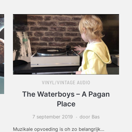
VINYL/VINTAGE AUDIO
The Waterboys – A Pagan
Place
7 september 2019
door Bas
Muzikale opvoeding is oh zo belangrijk…