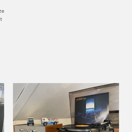
ze
Ar
t