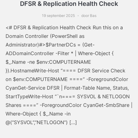
DFSR & Replication Health Check
19 september 2025
door Bas
<# DFSR & Replication Health Check Run this on a
Domain Controller (PowerShell as
Administrator)#>$PartnerDCs = (Get-
ADDomainController -Filter * | Where-Object {
$_.Name -ne $env:COMPUTERNAME
}).HostnameWrite-Host “==== DFSR Service Check
on $env:COMPUTERNAME ====” -ForegroundColor
CyanGet-Service DFSR | Format-Table Name, Status,
StartTypeWrite-Host “`n==== SYSVOL & NETLOGON
Shares ====” -ForegroundColor CyanGet-SmbShare |
Where-Object { $_.Name -in
@(“SYSVOL”,”NETLOGON”) […]