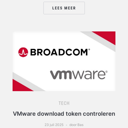
LEES MEER
TECH
VMware download token controleren
23 juli 2025
door Bas