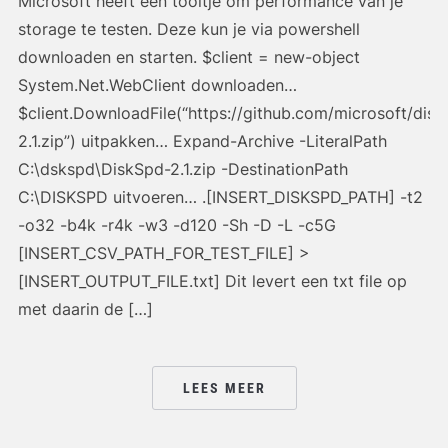
Microsoft heeft een tooltje om performance van je
storage te testen. Deze kun je via powershell
downloaden en starten. $client = new-object
System.Net.WebClient downloaden…
$client.DownloadFile(“https://github.com/microsoft/dis
2.1.zip”) uitpakken… Expand-Archive -LiteralPath
C:\dskspd\DiskSpd-2.1.zip -DestinationPath
C:\DISKSPD uitvoeren… .[INSERT_DISKSPD_PATH] -t2
-o32 -b4k -r4k -w3 -d120 -Sh -D -L -c5G
[INSERT_CSV_PATH_FOR_TEST_FILE] >
[INSERT_OUTPUT_FILE.txt] Dit levert een txt file op
met daarin de […]
LEES MEER