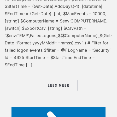
$StartTime = (Get-Date).AddDays(-1), [datetime]
$EndTime = (Get-Date), [int] $MaxEvents = 10000,
[string] $ComputerName = $env:COMPUTERNAME,
[switch] $ExportCsv, [string] $CsvPath =
“$env:TEMP\FailedLogons_$($ComputerName)_$(Get-
Date -Format yyyyMMddHHmmss).csv” ) # Filter for
failed logon events $filter = @{ LogName = ‘Security’
Id = 4625 StartTime = $StartTime EndTime =
$EndTime […]
LEES MEER