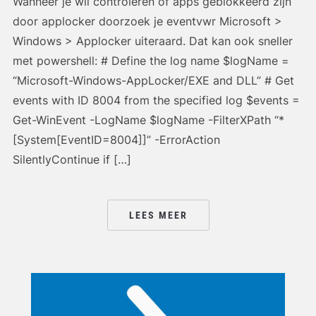
Wanneer je wil controleren of apps geblokkeerd zijn
door applocker doorzoek je eventvwr Microsoft >
Windows > Applocker uiteraard. Dat kan ook sneller
met powershell: # Define the log name $logName =
“Microsoft-Windows-AppLocker/EXE and DLL” # Get
events with ID 8004 from the specified log $events =
Get-WinEvent -LogName $logName -FilterXPath “*
[System[EventID=8004]]” -ErrorAction
SilentlyContinue if […]
LEES MEER