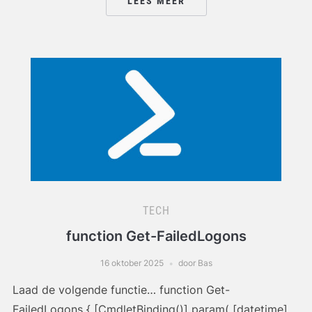
LEES MEER
TECH
function Get-FailedLogons
16 oktober 2025
door Bas
Laad de volgende functie… function Get-
FailedLogons { [CmdletBinding()] param( [datetime]