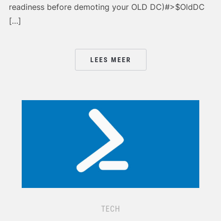
readiness before demoting your OLD DC)#>$OldDC
[…]
LEES MEER
TECH