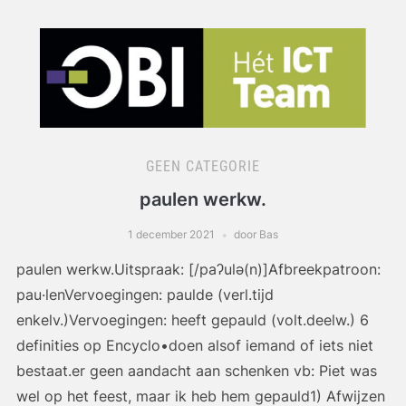
GEEN CATEGORIE
paulen werkw.
1 december 2021
door Bas
paulen werkw.Uitspraak: [/paʔulə(n)]Afbreekpatroon:
pau·lenVervoegingen: paulde (verl.tijd
enkelv.)Vervoegingen: heeft gepauld (volt.deelw.) 6
definities op Encyclo•doen alsof iemand of iets niet
bestaat.er geen aandacht aan schenken vb: Piet was
wel op het feest, maar ik heb hem gepauld1) Afwijzen