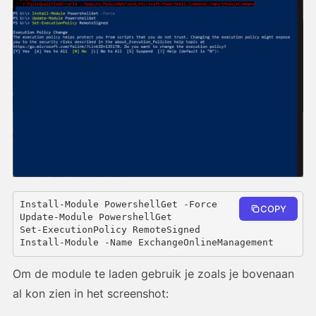
Install-Module PowershellGet -Force

COPY
Update-Module PowershellGet

Set-ExecutionPolicy RemoteSigned

Install-Module -Name ExchangeOnlineManagement 
Om de module te laden gebruik je zoals je bovenaan
al kon zien in het screenshot: