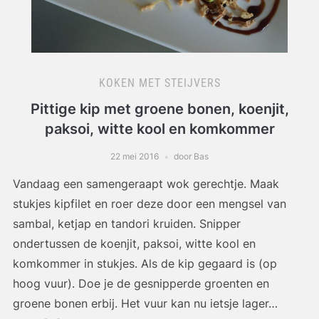
KOKEN MET STEIJVERS
Pittige kip met groene bonen, koenjit,
paksoi, witte kool en komkommer
22 mei 2016
door Bas
Vandaag een samengeraapt wok gerechtje. Maak
stukjes kipfilet en roer deze door een mengsel van
sambal, ketjap en tandori kruiden. Snipper
ondertussen de koenjit, paksoi, witte kool en
komkommer in stukjes. Als de kip gegaard is (op
hoog vuur). Doe je de gesnipperde groenten en
groene bonen erbij. Het vuur kan nu ietsje lager…