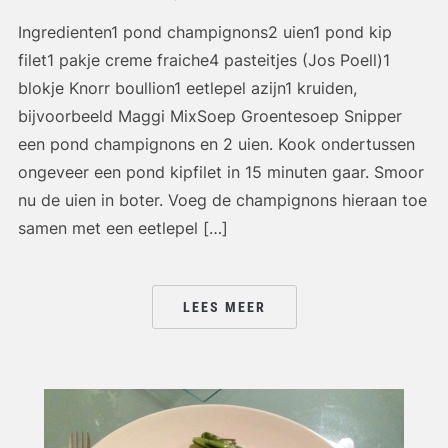
Ingredienten1 pond champignons2 uien1 pond kip
filet1 pakje creme fraiche4 pasteitjes (Jos Poell)1
blokje Knorr boullion1 eetlepel azijn1 kruiden,
bijvoorbeeld Maggi MixSoep Groentesoep Snipper
een pond champignons en 2 uien. Kook ondertussen
ongeveer een pond kipfilet in 15 minuten gaar. Smoor
nu de uien in boter. Voeg de champignons hieraan toe
samen met een eetlepel […]
LEES MEER