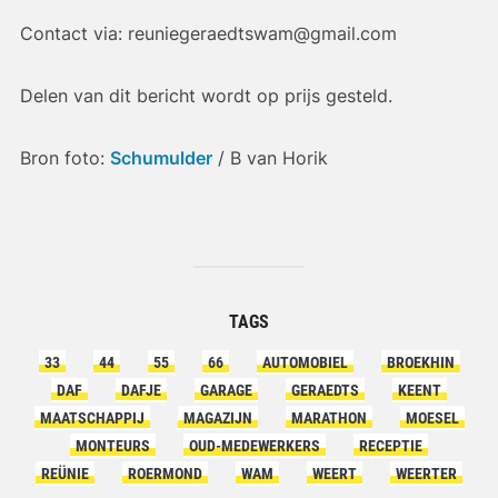
Contact via: reuniegeraedtswam@gmail.com
Delen van dit bericht wordt op prijs gesteld.
Bron foto:
Schumulder
/ B van Horik
TAGS
33
44
55
66
AUTOMOBIEL
BROEKHIN
DAF
DAFJE
GARAGE
GERAEDTS
KEENT
MAATSCHAPPIJ
MAGAZIJN
MARATHON
MOESEL
MONTEURS
OUD-MEDEWERKERS
RECEPTIE
REÜNIE
ROERMOND
WAM
WEERT
WEERTER