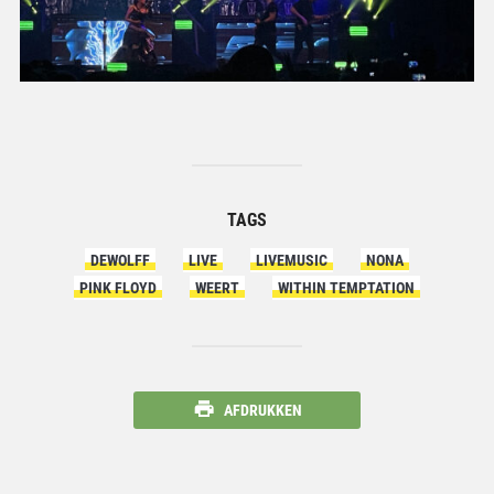
TAGS
DEWOLFF
LIVE
LIVEMUSIC
NONA
PINK FLOYD
WEERT
WITHIN TEMPTATION
AFDRUKKEN