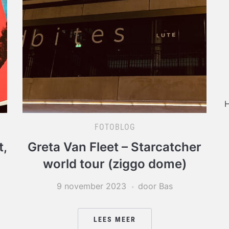
H
FOTOBLOG
t,
Greta Van Fleet – Starcatcher
world tour (ziggo dome)
9 november 2023
door Bas
LEES MEER