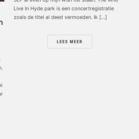
Live In Hyde park is een concertregistratie
zoals de titel al deed vermoeden. Ik […]
h
LEES MEER
t
m.
ei
ar