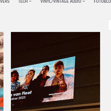
JVERS
TECH
VINYL/VINTAGE AUDIO
FOTOBL