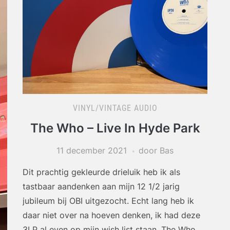
VINYL/VINTAGE AUDIO
The Who – Live In Hyde Park
11 december 2021
door Bas
Dit prachtig gekleurde drieluik heb ik als
tastbaar aandenken aan mijn 12 1/2 jarig
jubileum bij OBI uitgezocht. Echt lang heb ik
daar niet over na hoeven denken, ik had deze
3LP al even op mijn wish list staan. The Who