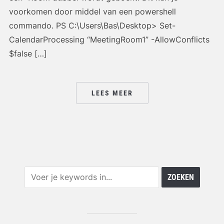
voorkomen door middel van een powershell
commando. PS C:\Users\Bas\Desktop> Set-
CalendarProcessing “MeetingRoom1” -AllowConflicts
$false […]
LEES MEER