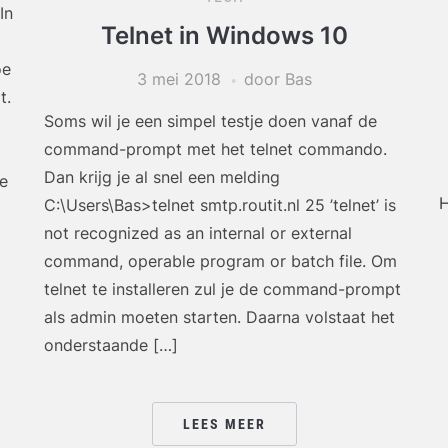
In
Telnet in Windows 10
oe
3 mei 2018
door Bas
t.
Soms wil je een simpel testje doen vanaf de
command-prompt met het telnet commando.
Dan krijg je al snel een melding
je
H
C:\Users\Bas>telnet smtp.routit.nl 25 ’telnet’ is
not recognized as an internal or external
command, operable program or batch file. Om
telnet te installeren zul je de command-prompt
als admin moeten starten. Daarna volstaat het
onderstaande […]
LEES MEER