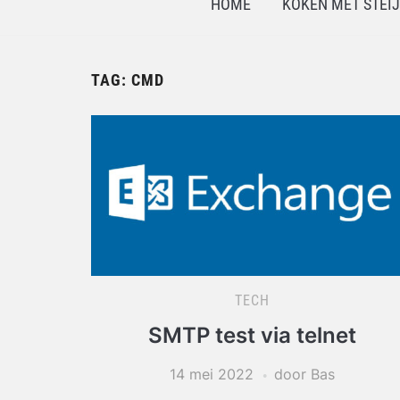
HOME
KOKEN MET STEI
TAG:
CMD
TECH
SMTP test via telnet
14 mei 2022
door Bas