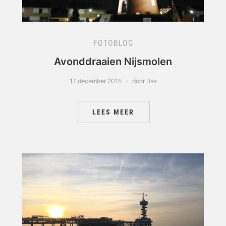
FOTOBLOG
Avonddraaien Nijsmolen
17 december 2015
door Bas
LEES MEER