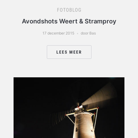
FOTOBLOG
Avondshots Weert & Stramproy
17 december 2015
door Bas
LEES MEER