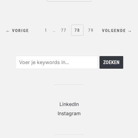
BERICHTEN
1
…
77
78
79
← VORIGE
VOLGENDE →
PAGINERING
LinkedIn
Instagram