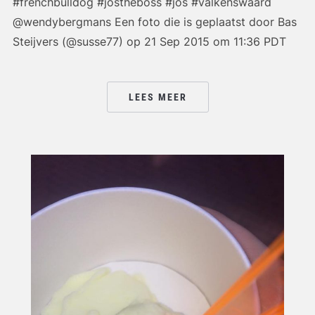
#frenchbulldog #jostheboss #jos #valkenswaard
@wendybergmans Een foto die is geplaatst door Bas
Steijvers (@susse77) op 21 Sep 2015 om 11:36 PDT
LEES MEER