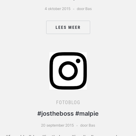
4 oktober 2015
door Bas
LEES MEER
FOTOBLOG
#jostheboss #malpie
20 september 2015
door Bas