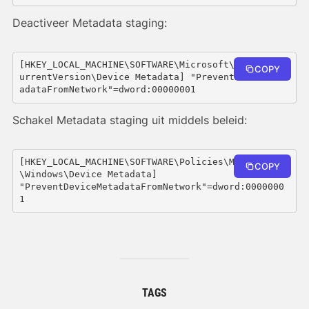
Deactiveer Metadata staging:
[HKEY_LOCAL_MACHINE\SOFTWARE\Microsoft\Windows\C
COPY
urrentVersion\Device Metadata] "PreventDeviceMet
adataFromNetwork"=dword:00000001
Schakel Metadata staging uit middels beleid:
[HKEY_LOCAL_MACHINE\SOFTWARE\Policies\Microsoft
COPY
\Windows\Device Metadata]

"PreventDeviceMetadataFromNetwork"=dword:0000000
1
TAGS