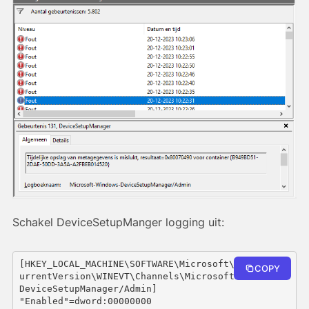
Schakel DeviceSetupManger logging uit:
[HKEY_LOCAL_MACHINE\SOFTWARE\Microsoft\Windows\C
COPY
urrentVersion\WINEVT\Channels\Microsoft-Windows-
DeviceSetupManager/Admin]

"Enabled"=dword:00000000