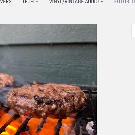
JVERS
TECH
VINYL/VINTAGE AUDIO
FOTOBL