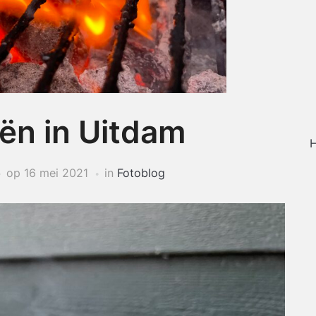
ën in Uitdam
H
op
16 mei 2021
in
Fotoblog