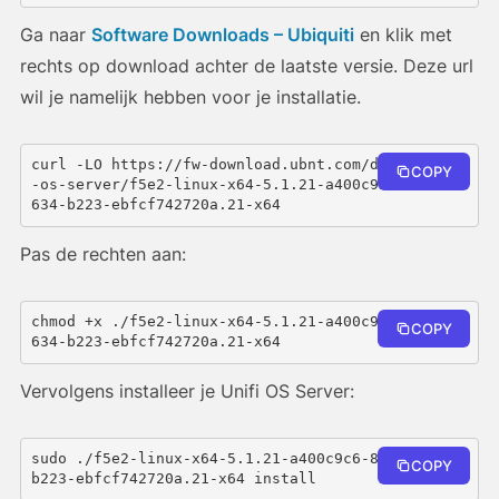
Ga naar
Software Downloads – Ubiquiti
en klik met
rechts op download achter de laatste versie. Deze url
wil je namelijk hebben voor je installatie.
curl -LO https://fw-download.ubnt.com/data/unifi
COPY
-os-server/f5e2-linux-x64-5.1.21-a400c9c6-8328-4
634-b223-ebfcf742720a.21-x64
Pas de rechten aan:
chmod +x ./f5e2-linux-x64-5.1.21-a400c9c6-8328-4
COPY
634-b223-ebfcf742720a.21-x64
Vervolgens installeer je Unifi OS Server:
sudo ./f5e2-linux-x64-5.1.21-a400c9c6-8328-4634-
COPY
b223-ebfcf742720a.21-x64 install