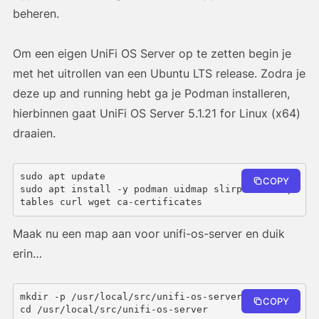
beheren.
Om een eigen UniFi OS Server op te zetten begin je
met het uitrollen van een Ubuntu LTS release. Zodra je
deze up and running hebt ga je Podman installeren,
hierbinnen gaat UniFi OS Server 5.1.21 for Linux (x64)
draaien.
sudo apt update
COPY
sudo apt install -y podman uidmap slirp4netns ip
tables curl wget ca-certificates
Maak nu een map aan voor unifi-os-server en duik
erin…
mkdir -p /usr/local/src/unifi-os-server

COPY
cd /usr/local/src/unifi-os-server