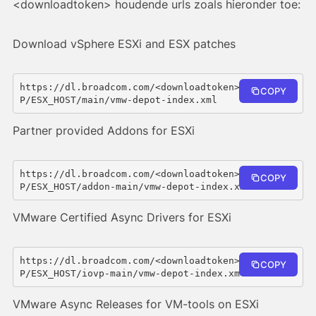
<downloadtoken> houdende urls zoals hieronder toe:
Download vSphere ESXi and ESX patches
https://dl.broadcom.com/<downloadtoken>/PROD/COM
COPY
P/ESX_HOST/main/vmw-depot-index.xml
Partner provided Addons for ESXi
https://dl.broadcom.com/<downloadtoken>/PROD/COM
COPY
P/ESX_HOST/addon-main/vmw-depot-index.xml
VMware Certified Async Drivers for ESXi
https://dl.broadcom.com/<downloadtoken>/PROD/COM
COPY
P/ESX_HOST/iovp-main/vmw-depot-index.xml
VMware Async Releases for VM-tools on ESXi