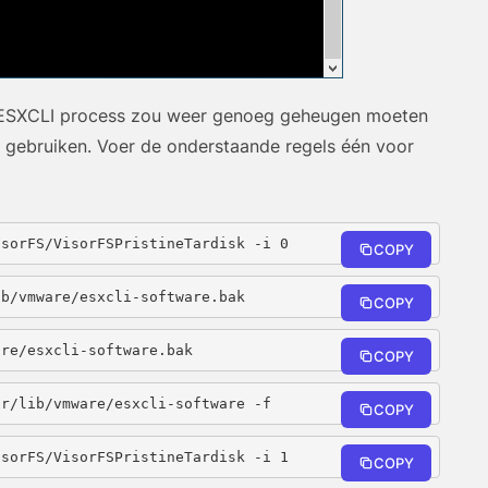
 ESXCLI process zou weer genoeg geheugen moeten
n gebruiken. Voer de onderstaande regels één voor
isorFS/VisorFSPristineTardisk -i 0
COPY
ib/vmware/esxcli-software.bak
COPY
are/esxcli-software.bak
COPY
sr/lib/vmware/esxcli-software -f
COPY
isorFS/VisorFSPristineTardisk -i 1
COPY