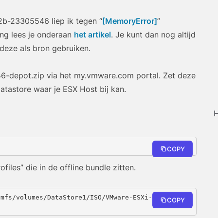
U2b-23305546 liep ik tegen “
[MemoryError]
”
ng lees je onderaan
het artikel
. Je kunt dan nog altijd
deze als bron gebruiken.
depot.zip via het my.vmware.com portal. Zet deze
tastore waar je ESX Host bij kan.
H
COPY
files” die in de offline bundle zitten.
vmfs/volumes/DataStore1/ISO/VMware-ESXi-8.0U2b-233
COPY