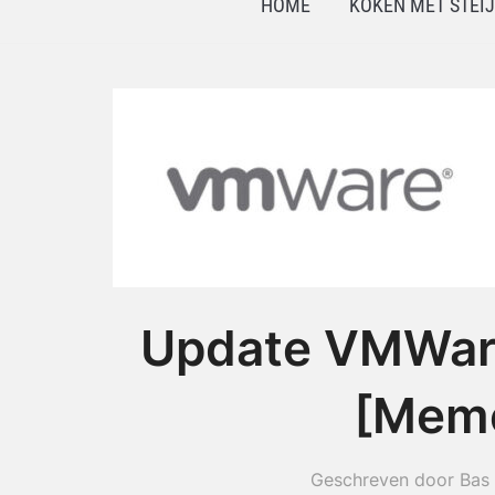
HOME
KOKEN MET STEI
Update VMWar
[Memo
Geschreven door Bas