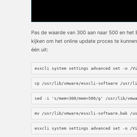
Pas de waarde van 300 aan naar 500 en het
kijken om het online update proces te kunne
één uit:
esxcli system settings advanced set -o /V
cp /usr/lib/vmware/esxcli-software /usr/l
sed -i 's/mem=300/mem=500/g' /usr/lib/vmw
mv /usr/lib/vmware/esxcli-software.bak /u
esxcli system settings advanced set -o /V