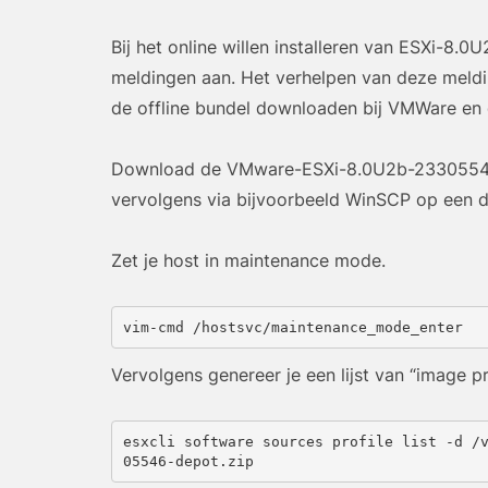
Bij het online willen installeren van ESXi-8.0
meldingen aan. Het verhelpen van deze meldi
de offline bundel downloaden bij VMWare en 
Download de VMware-ESXi-8.0U2b-23305546-
vervolgens via bijvoorbeeld WinSCP op een da
Zet je host in maintenance mode.
vim-cmd /hostsvc/maintenance_mode_enter
Vervolgens genereer je een lijst van “image pro
esxcli software sources profile list -d /
05546-depot.zip