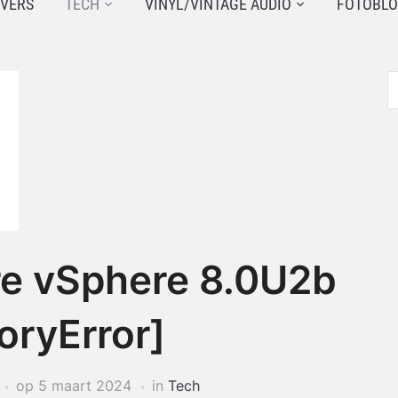
JVERS
TECH
VINYL/VINTAGE AUDIO
FOTOBL
e vSphere 8.0U2b
ryError]
op
5 maart 2024
in
Tech