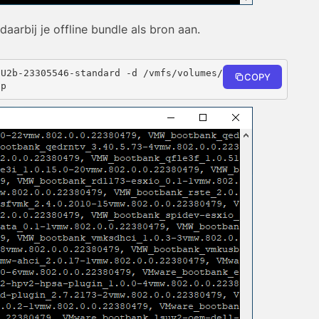
aarbij je offline bundle als bron aan.
0U2b-23305546-standard -d /vmfs/volumes/DataStore
COPY
ip