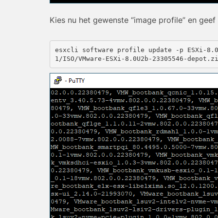
Kies nu het gewenste “image profile” en geef d
esxcli software profile update -p ESXi-8.
1/ISO/VMware-ESXi-8.0U2b-23305546-depot.z