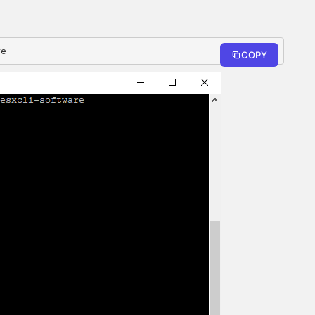
re
COPY