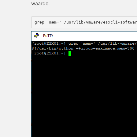
waarde:
grep 'mem=' /usr/lib/vmware/esxcli-softwa