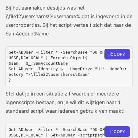
Bij het aanmaken destijds was het
\\file12\usershares\%username% dat is ingevoerd in de
userproperties. Bij het script vertaalt zich dat naar de
SamAccountName
Get-ADUser -Filter * -SearchBase "OU=OFFICE,DC=S
COPY
USSE,DC=LOCAL" | Foreach-Object{
$sam = $_.SamAccountName
Set-ADuser -Identity $_ -HomeDrive "U:" -HomeDir
ectory "\\file22\usershares\$sam"
}
Stel dat je in een situatie zit waarbij er meerdere
logonscripts bestaan, en je wil dit wijzigen naar 1
standaard script waar iedereen gebruik van maakt:
Get-ADUser -Filter * -SearchBase "OU=OFFICE,DC=S
COPY
USSE,DC=LOCAL" | Set-ADUser -scriptpath netlogo