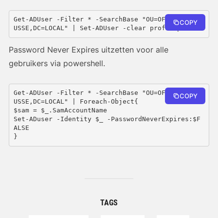
Get-ADUser -Filter * -SearchBase "OU=OFFICE,DC=S
COPY
USSE,DC=LOCAL" | Set-ADUser -clear profilepath
Password Never Expires uitzetten voor alle
gebruikers via powershell.
Get-ADUser -Filter * -SearchBase "OU=OFFICE,DC=S
COPY
USSE,DC=LOCAL" | Foreach-Object{
$sam = $_.SamAccountName
Set-ADuser -Identity $_ -PasswordNeverExpires:$F
ALSE
}
TAGS