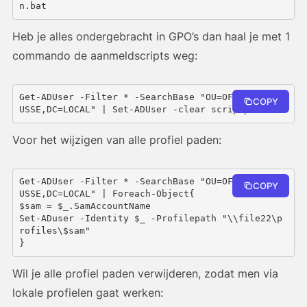
n.bat
Heb je alles ondergebracht in GPO’s dan haal je met 1
commando de aanmeldscripts weg:
Get-ADUser -Filter * -SearchBase "OU=OFFICE,DC=S
COPY
USSE,DC=LOCAL" | Set-ADUser -clear scriptpath
Voor het wijzigen van alle profiel paden:
Get-ADUser -Filter * -SearchBase "OU=OFFICE,DC=S
COPY
USSE,DC=LOCAL" | Foreach-Object{

$sam = $_.SamAccountName

Set-ADuser -Identity $_ -Profilepath "\\file22\p
rofiles\$sam"

}
Wil je alle profiel paden verwijderen, zodat men via
lokale profielen gaat werken: