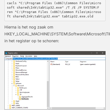
cacls "C:\Program Files (x86)\Common Files\micro
soft shared\Ink\tabtip32.exe" /T /E /P SYSTEM:F

ren "C:\Program Files (x86)\Common Files\microso
ft shared\Ink\tabtip32.exe" tabtip32.exe.old
Hierna is het nog zaak om
HKEY_LOCAL_MACHINE\SYSTEM\Software\Microsoft\TIP
in het register op te schonen: