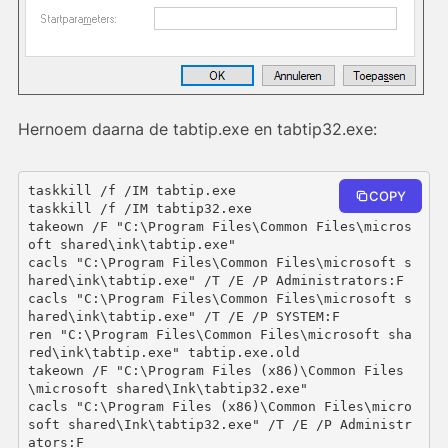
Hernoem daarna de tabtip.exe en tabtip32.exe:
taskkill /f /IM tabtip.exe

COPY
taskkill /f /IM tabtip32.exe

takeown /F "C:\Program Files\Common Files\micros
oft shared\ink\tabtip.exe"

cacls "C:\Program Files\Common Files\microsoft s
hared\ink\tabtip.exe" /T /E /P Administrators:F

cacls "C:\Program Files\Common Files\microsoft s
hared\ink\tabtip.exe" /T /E /P SYSTEM:F

ren "C:\Program Files\Common Files\microsoft sha
red\ink\tabtip.exe" tabtip.exe.old

takeown /F "C:\Program Files (x86)\Common Files
\microsoft shared\Ink\tabtip32.exe"

cacls "C:\Program Files (x86)\Common Files\micro
soft shared\Ink\tabtip32.exe" /T /E /P Administr
ators:F
