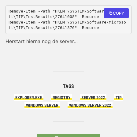
Remove-Item -Path "HKLM:\SYSTEM\Software\Microso
COPY
ft\TIP\TestResults\27641008" -Recurse

Remove-Item -Path "HKLM:\SYSTEM\Software\Microso
Herstart hierna nog de server…
TAGS
EXPLORER.EXE
REGISTRY
SERVER 2022
TIP
WINDOWS SERVER
WINDOWS SERVER 2022