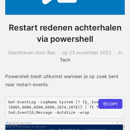
Restart redenen achterhalen
via powershell
Geschreven door Bas
op
23 november 2022
in
Tech
Powershell biedt uitkomst wanneer je op zoek bent
naar restart-events.
Get-EventLog -LogName System |? {$_.EventID -in 
COPY
(6005,6006,6008,6009,1074,1076)} | ft TimeGenera
ted,EventId,Message -AutoSize -wrap