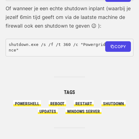
Of wanneer je een echte shutdown inplant (waarbij je
jezelf 6min tijd geeft om via de laatste machine de
firewall ook een shutdown te geven 😉 ):
shutdown.exe /s /f /t 360 /c "Powergrid Maintena
COPY
nce"
TAGS
POWERSHELL
REBOOT
RESTART
SHUTDOWN
UPDATES
WINDOWS SERVER