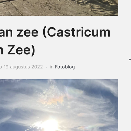
n zee (Castricum
n Zee)
H
p
19 augustus 2022
in
Fotoblog