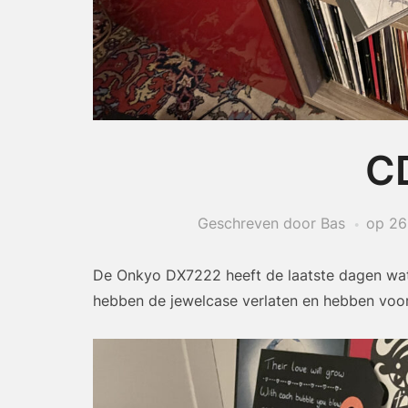
CD
Geschreven door Bas
op
26
De Onkyo DX7222 heeft de laatste dagen wat m
hebben de jewelcase verlaten en hebben voor 