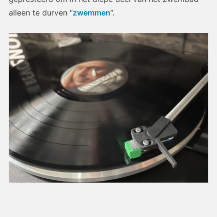
alleen te durven “
zwemmen
”.