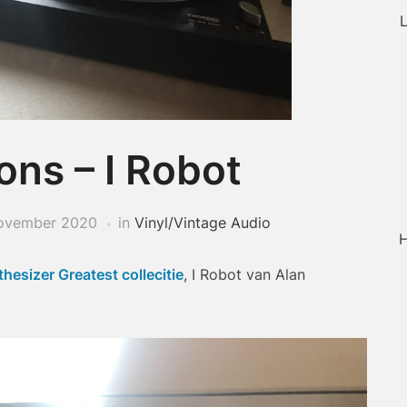
L
ons – I Robot
ovember 2020
in
Vinyl/Vintage Audio
H
hesizer Greatest collecitie
, I Robot van Alan