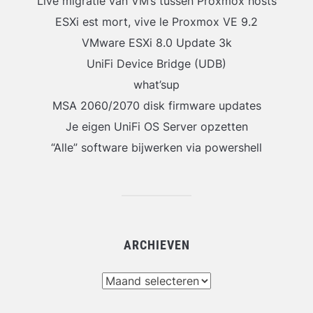
Live migratie van VM’s tussen Proxmox hosts
ESXi est mort, vive le Proxmox VE 9.2
VMware ESXi 8.0 Update 3k
UniFi Device Bridge (UDB)
what’sup
MSA 2060/2070 disk firmware updates
Je eigen UniFi OS Server opzetten
“Alle” software bijwerken via powershell
ARCHIEVEN
Archieven