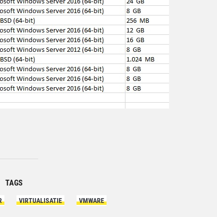
Ar
TAGS
R
VIRTUALISATIE
VMWARE