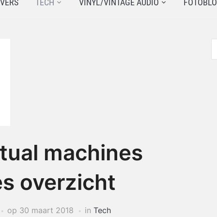
JVERS
TECH
VINYL/VINTAGE AUDIO
FOTOBL
rtual machines
s overzicht
op
30 maart 2018
in
Tech