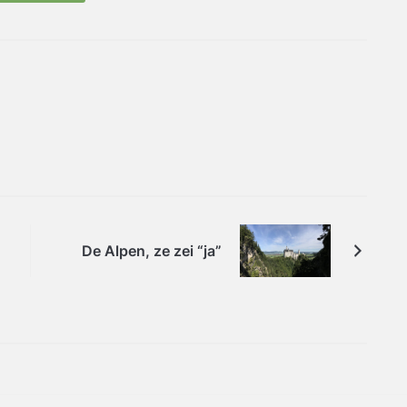
De Alpen, ze zei “ja”