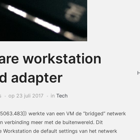
are workstation
d adapter
H
s
op
23 juli 2017
in
Tech
15063.483]) werkte van een VM de “bridged” netwerk
 verbinding meer met de buitenwereld. Dit
 Workstation de default settings van het netwerk