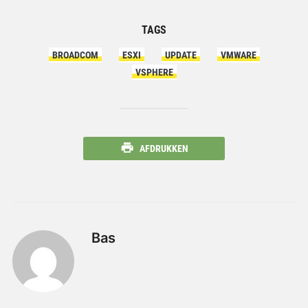
TAGS
BROADCOM
ESXI
UPDATE
VMWARE
VSPHERE
AFDRUKKEN
Bas