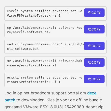
esxcli system settings advanced set -o /VisorFS/
COPY
VisorFSPristineTardisk -i 0
cp /usr/lib/vmware/esxcli-software /usr/lib/vmwa
COPY
re/esxcli-software.bak
sed -i 's/mem=300/mem=500/g' /usr/lib/vmware/esx
COPY
cli-software.bak
mv /usr/lib/vmware/esxcli-software.bak /usr/lib/
COPY
vmware/esxcli-software -f
esxcli system settings advanced set -o /VisorFS/
COPY
VisorFSPristineTardisk -i 1
Log in op het broadcom support portal om
deze
patch
te downloaden. Kies je voor de offline bundle
genaamd VMware-ESXi-8.0U3j-25429389-depot.zip.