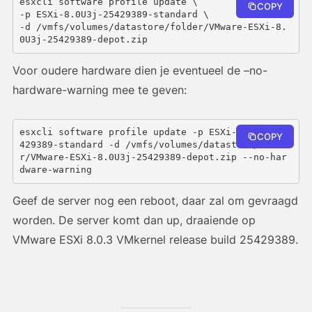
esxcli software profile update \
COPY
-p ESXi-8.0U3j-25429389-standard \
-d /vmfs/volumes/datastore/folder/VMware-ESXi-8.
0U3j-25429389-depot.zip
Voor oudere hardware dien je eventueel de –no-
hardware-warning mee te geven:
esxcli software profile update -p ESXi-8.0U3j-25
COPY
429389-standard -d /vmfs/volumes/datastore/folde
r/VMware-ESXi-8.0U3j-25429389-depot.zip --no-har
dware-warning
Geef de server nog een reboot, daar zal om gevraagd
worden. De server komt dan up, draaiende op
VMware ESXi 8.0.3 VMkernel release build 25429389.