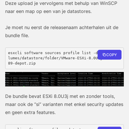
Deze upload je vervolgens met behulp van WinSCP
naar een map op een van je datastores.
Je moet nu eerst de releasenaam achterhalen uit de
bundle file.
esxcli software sources profile list -d /vmfs/vo
COPY
lumes/datastore/folder/VMware-ESXi-8.0U3j-254293
89-depot.zip
De bundle bevat ESXi 8.0U3j met en zonder tools,
maar ook de “si” varianten met enkel security updates
en geen extra features.