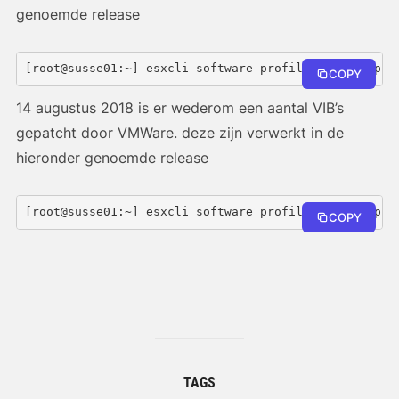
genoemde release
[root@susse01:~] esxcli software profile update -p E
COPY
14 augustus 2018 is er wederom een aantal VIB’s
gepatcht door VMWare. deze zijn verwerkt in de
hieronder genoemde release
[root@susse01:~] esxcli software profile update -p E
COPY
TAGS